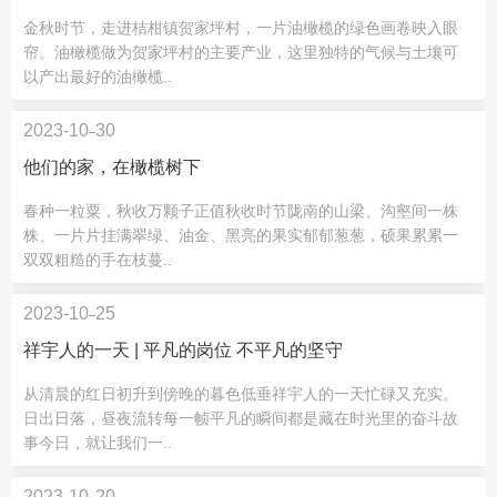
金秋时节，走进桔柑镇贺家坪村，一片油橄榄的绿色画卷映入眼
帘。油橄榄做为贺家坪村的主要产业，这里独特的气候与土壤可
以产出最好的油橄榄..
2023-10
30
他们的家，在橄榄树下
春种一粒粟，秋收万颗子正值秋收时节陇南的山梁、沟壑间一株
株、一片片挂满翠绿、油金、黑亮的果实郁郁葱葱，硕果累累一
双双粗糙的手在枝蔓..
2023-10
25
祥宇人的一天 | 平凡的岗位 不平凡的坚守
从清晨的红日初升到傍晚的暮色低垂祥宇人的一天忙碌又充实。
日出日落，昼夜流转每一帧平凡的瞬间都是藏在时光里的奋斗故
事今日，就让我们一..
2023-10
20