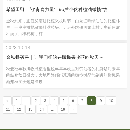
希望田野上的“青春力量” | 95后小伙种植油橄榄“致..
金秋到来，正值陇南油橄榄采收时节，白龙江畔绿油油的橄榄林
里，一串串橄榄鲜果挂满枝头。走进外纳镇周家山村，房前屋后
种满了油橄榄树，村..
2023-10
13
金秋摇硕果｜让我们相约在橄榄果收获的秋天～
秋云秋丰秋满收橄榄香里说丰年丰收是对劳动者的礼赞是对来年
的鼓励秋日盛大，大地恩隆郁郁葱葱的橄榄树晶莹剔透的橄榄果
渐知秋实美这是温暖..
«
1
...
2
3
4
5
6
7
8
9
10
11
12
13
14
...
18
»