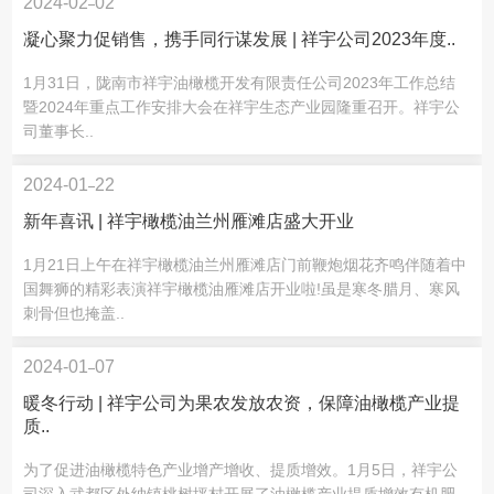
2024-02
02
凝心聚力促销售，携手同行谋发展 | 祥宇公司2023年度..
1月31日，陇南市祥宇油橄榄开发有限责任公司2023年工作总结
暨2024年重点工作安排大会在祥宇生态产业园隆重召开。祥宇公
司董事长..
2024-01
22
新年喜讯 | 祥宇橄榄油兰州雁滩店盛大开业
1月21日上午在祥宇橄榄油兰州雁滩店门前鞭炮烟花齐鸣伴随着中
国舞狮的精彩表演祥宇橄榄油雁滩店开业啦!虽是寒冬腊月、寒风
刺骨但也掩盖..
2024-01
07
暖冬行动 | 祥宇公司为果农发放农资，保障油橄榄产业提
质..
为了促进油橄榄特色产业增产增收、提质增效。1月5日，祥宇公
司深入武都区外纳镇桃树坪村开展了油橄榄产业提质增效有机肥