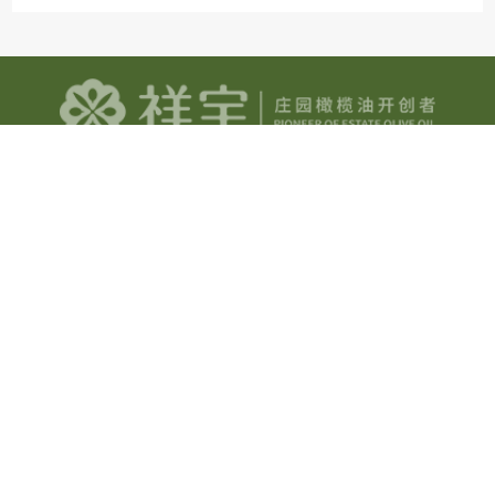
地址：甘肃省陇南市武都区汉王镇祥宇生态产业园
电话：18794188118
在线留言
Copyrights ©2026 版权所有
陇南市祥宇油橄榄开发有限责任公司
甘公网安备 62120202100154号
陇ICP备2021000902号