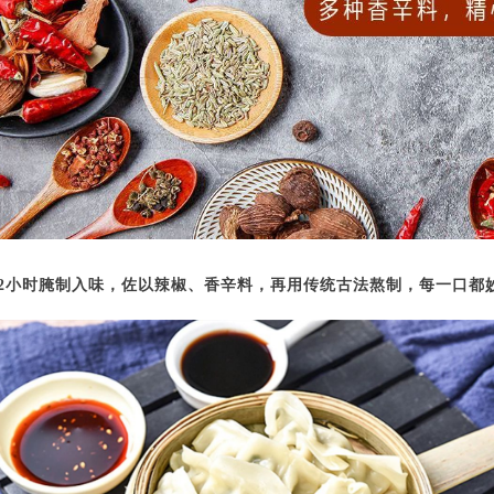
12小时腌制入味，佐以辣椒、香辛料，
再用传统古法熬制，每一口都