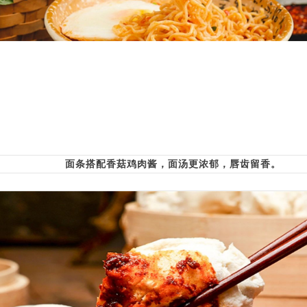
面条搭配香菇鸡肉酱，面汤更浓郁，唇齿留香。