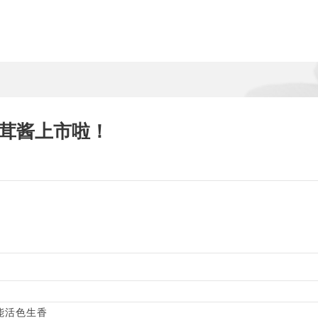
松茸酱上市啦！
能活色生香