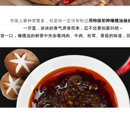
用特级初榨橄榄油做
市面上酱种类繁多，但是你一定没有吃过
一开盖，浓浓的香气席卷而来，忍不住要拍案叫绝～
尝一口，橄榄油的鲜香中夹杂着鸡肉、牛肉、松茸、香菇的味道，回