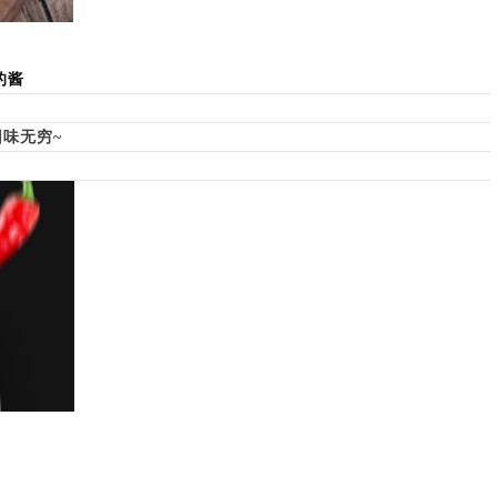
的酱
味无穷~