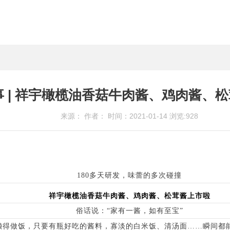
 | 祥宇橄榄油香菇牛肉酱、鸡肉酱、
来源： 作者： 时间：2021-01-14 浏览:
928
180多天研发，味蕾的多次碰撞
祥宇橄榄油香菇牛肉酱、鸡肉酱、松茸酱上市啦
俗话说：“家有一酱，如有至宝”
懒得做饭，只要有瓶好吃的酱料，寡淡的白米饭、清汤面……瞬间都