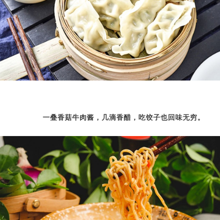
一叠香菇牛肉酱，几滴香醋，吃饺子也回味无穷。